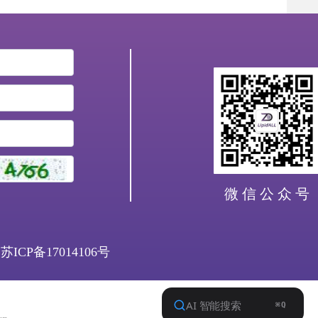
微 信 公 众 号
司
苏ICP备17014106号