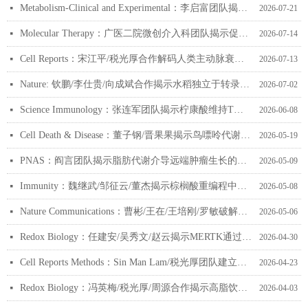
Metabolism-Clinical and Experimental：李启富团队揭示胆固醇代谢重编程为CPA 共有的标志性特征
넷
2026-07-21
Molecular Therapy：广医二院微创介入科团队揭示促进微波消融术后肝细胞癌复发的分子机制
넷
2026-07-14
Cell Reports：宋江平/税光厚合作解码人类主动脉衰老的分子调控网络
넷
2026-07-13
Nature: 钦鹏/李仕贵/向成斌合作揭示水稻独立于转录调控的早期耐热新机制
넷
2026-07-02
Science Immunology：张连军团队揭示柠康酸维持T细胞干性并增强抗肿瘤免疫的相关机制
넷
2026-06-08
Cell Death & Disease：董子钢/晋果果揭示鸟嘌呤代谢驱动食管癌进展的分子机制
넷
2026-05-19
PNAS：阎言团队揭示脂肪代谢介导远端肿瘤生长的分子机制
넷
2026-05-09
Immunity：魏继武/邹征云/董杰揭示棕榈酸重编程中性粒细胞破坏血管完整性并促进乳腺癌肺转移的相关机制
넷
2026-05-08
Nature Communications：曹彬/王在/王培刚/罗敏破解两性霉素B如何一边杀真菌，一边助力流感与新冠？
넷
2026-05-06
Redox Biology：任建安/吴秀文/赵云揭示MERTK通过调控胆固醇代谢与线粒体脂质稳态缓解肠道炎症的相关机制
넷
2026-04-30
Cell Reports Methods：Sin Man Lam/税光厚团队建立多层级有机酸谱分析体系并揭示衰老过程中脂肪酰基分配的组织特异性变化
넷
2026-04-23
Redox Biology：冯英梅/税光厚/周源合作揭示高脂饮食通过α-酮戊二酸驱动髓系祖细胞分化促动脉粥样硬化进展
넷
2026-04-03